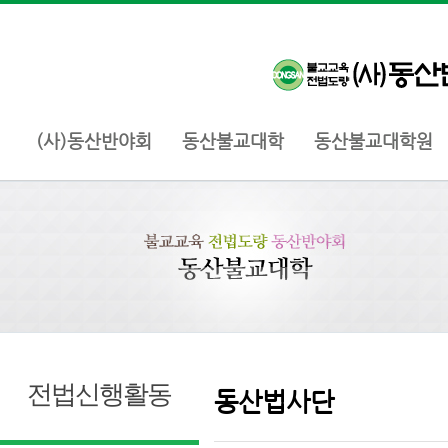
(사)동산반야회
동산불교대학
동산불교대학원
전법신행활동
동산법사단