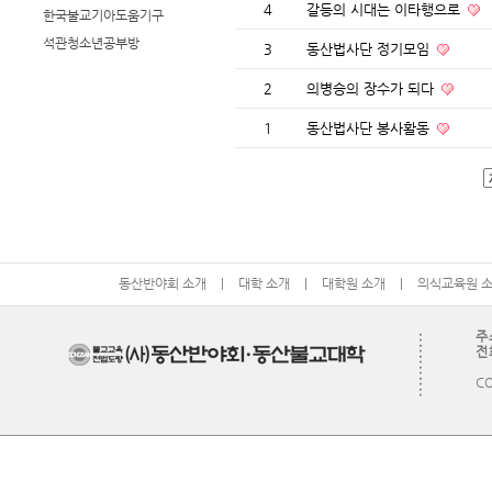
4
갈등의 시대는 이타행으로
한국불교기아도움기구
석관청소년공부방
3
동산법사단 정기모임
2
의병승의 장수가 되다
1
동산법사단 봉사활동
동산반야회 소개
|
대학 소개
|
대학원 소개
|
의식교육원 
주
전화
CO