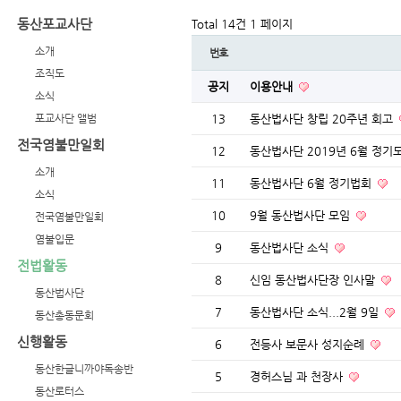
동산포교사단
Total 14건
1 페이지
소개
번호
조직도
공지
이용안내
소식
포교사단 앨범
13
동산법사단 창립 20주년 회고
전국염불만일회
12
동산법사단 2019년 6월 정기
소개
11
동산법사단 6월 정기법회
소식
10
9월 동산법사단 모임
전국염불만일회
염불입문
9
동산법사단 소식
전법활동
8
신임 동산법사단장 인사말
동산법사단
7
동산법사단 소식...2월 9일
동산총동문회
신행활동
6
전등사 보문사 성지순례
동산한글니까야독송반
5
경허스님 과 천장사
동산로터스