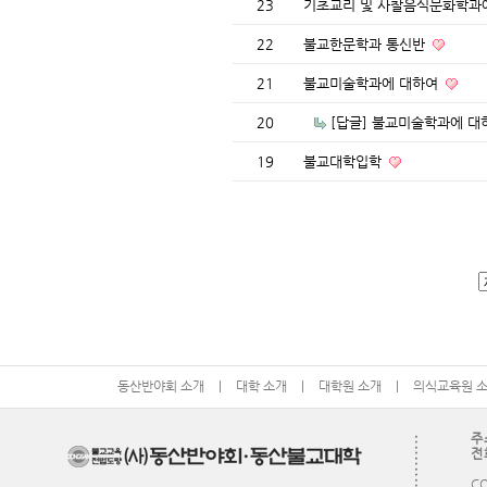
23
기초교리 및 사찰음식문화학과에 
22
불교한문학과 통신반
21
불교미술학과에 대하여
20
[답글] 불교미술학과에 
19
불교대학입학
동산반야회 소개
|
대학 소개
|
대학원 소개
|
의식교육원 
주
전화
CO