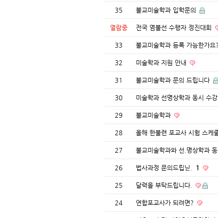
35
불교미술학과 입학문의
열람중
전국 염불선 수행자 정진대회
33
불교미술학과 등록 가능한가요
32
미술학과 지원 안내
31
불교미술학과 문의 드립니다
30
미술학과 선명상학과 동시 수
29
불교미술학과
28
올해 한불련 포교사 시험 스케
27
불교미술학과와 선.명상학과 
26
법사과정 문의드립닏.
1
25
달력을 부탁드립니다.
24
연합포교사가 되려면?