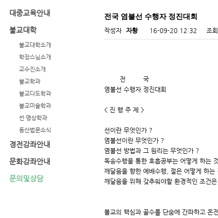
대중교육안내
전국 염불선 수행자 정진대회
불교대학
작성자
자황
16-09-20 12:32
조회
불교대학소개
학장스님소개
교수진소개
전 국
불교학과
염불선 수행자 정진대회
불교다도학과
불교미술학과
< 진 행 주 제 >
선·명상학과
동산법문소식
선이란 무엇인가 ?
염불선이란 무엇인가 ?
경전강좌안내
염불선 방법과 그 원리는 무엇인가 ?
문화강좌안내
독송수행을 통한 호흡공부는 어떻게 하는 것
깨달음을 향한 예배수행, 절은 어떻게 하는 
문의및상담
깨달음을 위해 갖추워야할 환경적인 조건은 
불교의 핵심과 골수를 단숨에 간파하고 온