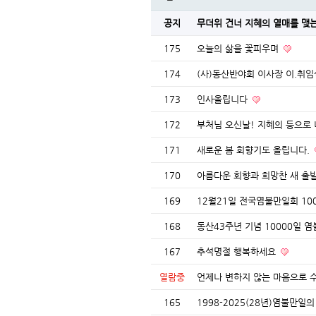
공지
무더위 건너 지혜의 열매를 맺
175
오늘의 삶을 꽃피우며
174
(사)동산반야회 이사장 이.취임
173
인사올립니다
172
부처님 오신날! 지혜의 등으로
171
새로운 봄 회향기도 올립니다.
170
아름다운 회향과 희망찬 새 출
169
12월21일 전국염불만일회 1
168
동산43주년 기념 10000일
167
추석명절 행복하세요
열람중
언제나 변하지 않는 마음으로 
165
1998-2025(28년)염불만