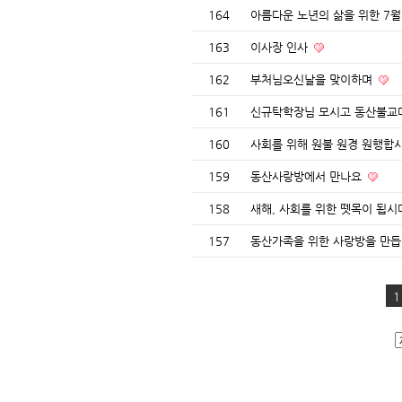
164
아름다운 노년의 삶을 위한 7월
163
이사장 인사
162
부처님오신날을 맞이하며
161
신규탁학장님 모시고 동산불교
160
사회를 위해 원불 원경 원행합
159
동산사랑방에서 만나요
158
새해, 사회를 위한 뗏목이 됩
157
동산가족을 위한 사랑방을 만
1