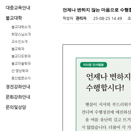
대중교육안내
언제나 변하지 않는 마음으로 수행
불교대학
작성자
관리자
25-08-25 14:49
조
불교대학소개
학장스님소개
교수진소개
불교학과
불교다도학과
불교미술학과
선·명상학과
동산법문소식
경전강좌안내
문화강좌안내
문의및상담