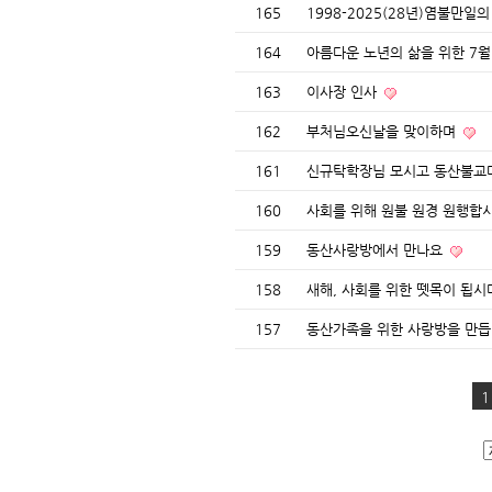
165
1998-2025(28년)염불만
164
아름다운 노년의 삶을 위한 7월
163
이사장 인사
162
부처님오신날을 맞이하며
161
신규탁학장님 모시고 동산불교
160
사회를 위해 원불 원경 원행합
159
동산사랑방에서 만나요
158
새해, 사회를 위한 뗏목이 됩
157
동산가족을 위한 사랑방을 만
1