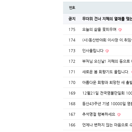
번호
공지
무더위 건너 지혜의 열매를 맺
175
오늘의 삶을 꽃피우며
174
(사)동산반야회 이사장 이.취임
173
인사올립니다
172
부처님 오신날! 지혜의 등으로
171
새로운 봄 회향기도 올립니다.
170
아름다운 회향과 희망찬 새 출
169
12월21일 전국염불만일회 1
168
동산43주년 기념 10000일
167
추석명절 행복하세요
166
언제나 변하지 않는 마음으로 