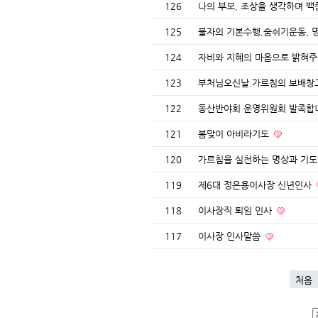
126
나의 부모, 조상을 생각하며 
125
불자의 기본수행,숨쉬기운동,
124
자비와 지혜의 마음으로 밝혀
123
부처님오신날.가르침의 보배창
122
동산반야회 운영위원회 발족
121
봄맞이 아비라기도
120
가르침을 실천하는 명상과 기
119
제6대 정은용이사장 신년인사
118
이사장직 퇴임 인사
117
이사장 인사말씀
처음