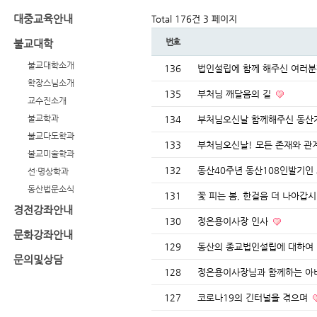
대중교육안내
Total 176건
3 페이지
번호
불교대학
불교대학소개
136
법인설립에 함께 해주신 여러
학장스님소개
135
부처님 깨달음의 길
교수진소개
불교학과
134
부처님오신날 함께해주신 동산
불교다도학과
133
부처님오신날! 모든 존재와 
불교미술학과
132
동산40주년 동산108인발기인
선·명상학과
동산법문소식
131
꽃 피는 봄, 한걸음 더 나아갑
경전강좌안내
130
정은용이사장 인사
문화강좌안내
129
동산의 종교법인설립에 대하여
문의및상담
128
정은용이사장님과 함께하는 
127
코로나19의 긴터널을 겪으며