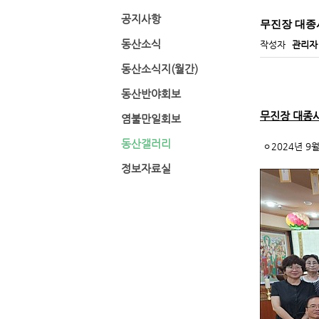
공지사항
무진장 대종
동산소식
작성자
관리자
동산소식지(월간)
동산반야회보
무진장 대종
염불만일회보
동산갤러리
ㅇ2024년 9월
정보자료실