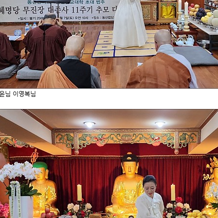
지윤님 이영복님