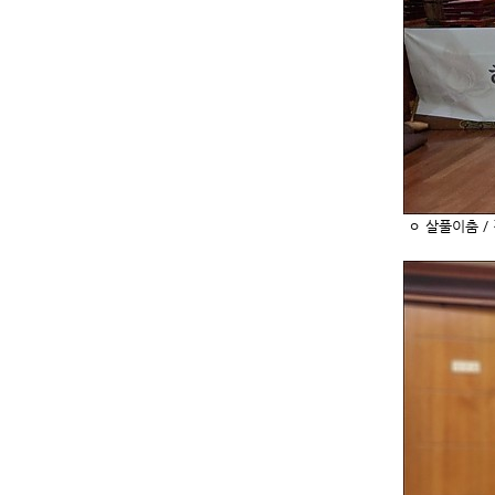
ㅇ 살풀이춤 /