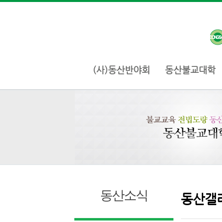
(사)동산반야회
동산불교대학
동산소식
동산갤