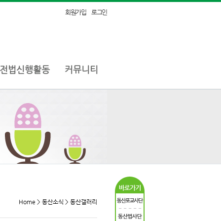
회원가입
로그인
전법신행활동
커뮤니티
Home > 동산소식 > 동산갤러리