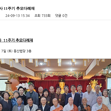
사 11주기 추모다례재
24-09-13 15:34
조회
733회
댓글
0건
사 11주기 추모다례재
 7일 (토) 동산법당 3층