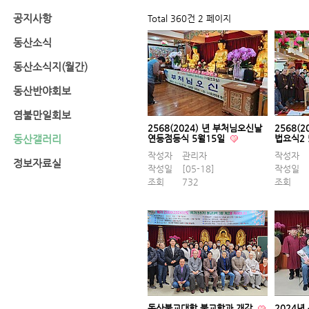
공지사항
Total 360건
2 페이지
동산소식
동산소식지(월간)
동산반야회보
염불만일회보
2568(2024) 년 부처님오신날
2568(
동산갤러리
연등점등식 5월15일
법요식2 
작성자
관리자
작성자
정보자료실
작성일
[05-18]
작성일
조회
732
조회
동산불교대학 불교학과 개강
2024