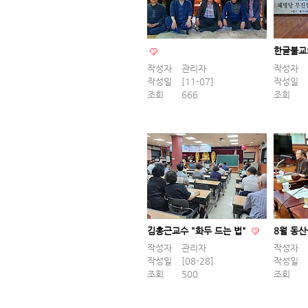
한글불교
작성자
관리자
작성자
작성일
[11-07]
작성일
조회
666
조회
김홍근교수 "화두 드는 법"
8월 동
작성자
관리자
작성자
작성일
[08-28]
작성일
조회
500
조회