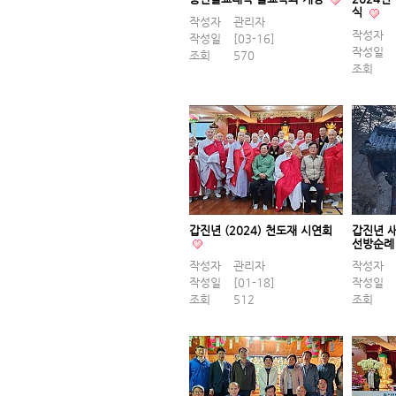
식
작성자
관리자
작성자
작성일
[03-16]
작성일
조회
570
조회
갑진년 (2024) 천도재 시연회
갑진년 
선방순
작성자
관리자
작성자
작성일
[01-18]
작성일
조회
512
조회