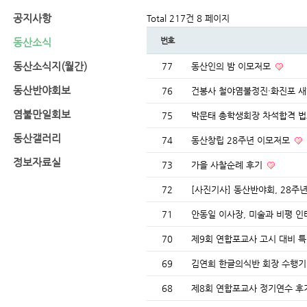
공지사항
Total 217건
8 페이지
번호
동산소식
동산소식지(월간)
77
동산인의 밤 이모저모
동산반야회보
76
건봉사 철야염불정진·화진포 
염불만일회보
75
박문태 총학생회장 차석합격 
동산갤러리
74
동산창립 28주년 이모저모
정보자료실
73
가을 사찰순례 후기
72
[사진기사] 동산반야회, 28주
71
안동일 이사장, 미술과 비평 
70
제9회 연합포교사 고시 대비 
69
김연희 한글의식반 회장 수행
68
제8회 연합포교사 정기연수 