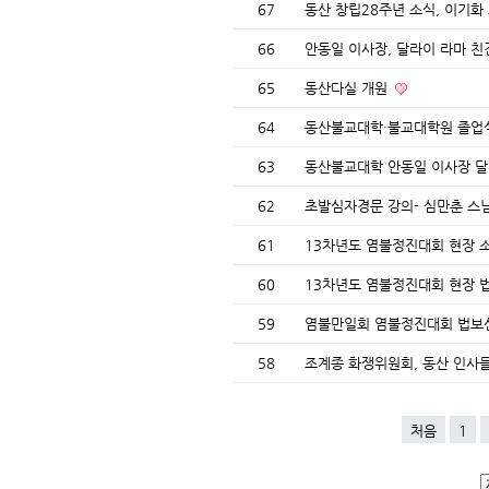
67
동산 창립28주년 소식, 이기화
66
안동일 이사장, 달라이 라마 
65
동산다실 개원
64
동산불교대학·불교대학원 졸업
63
동산불교대학 안동일 이사장 달
62
초발심자경문 강의- 심만춘 스
61
13차년도 염불정진대회 현장 
60
13차년도 염불정진대회 현장
59
염불만일회 염불정진대회 법보
58
조계종 화쟁위원회, 동산 인사
처음
1