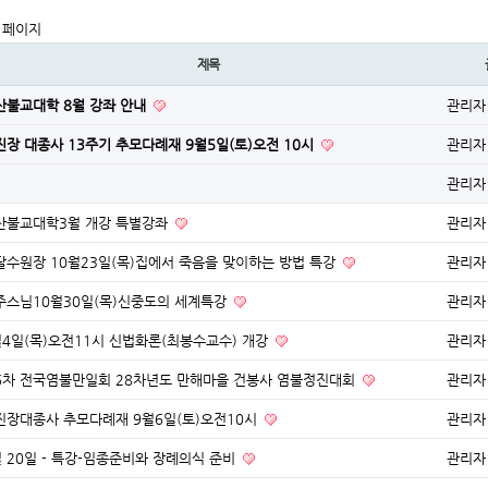
 페이지
제목
산불교대학 8월 강좌 안내
관리자
진장 대종사 13주기 추모다례재 9월5일(토)오전 10시
관리자
관리자
산불교대학3월 개강 특별강좌
관리자
달수원장 10월23일(목)집에서 죽음을 맞이하는 방법 특강
관리자
주스님10월30일(목)신중도의 세계특강
관리자
월4일(목)오전11시 신법화론(최봉수교수) 개강
관리자
6차 전국염불만일회 28차년도 만해마을 건봉사 염불정진대회
관리자
진장대종사 추모다례재 9월6일(토)오전10시
관리자
월 20일 - 특강-임종준비와 장례의식 준비
관리자