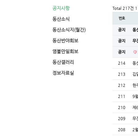
공지사항
Total 217건
1
번호
동산소식
동산소식지(월간)
공지
동
동산반야회보
공지
무
염불만일회보
공지
동산갤러리
214
동
정보자료실
213
김
212
현
211
9
210
제
209
무
208
2