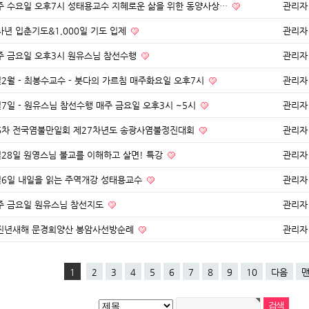
주 수요일 오후7시 성태용교수 지혜로운 삶을 위한 동양사상…
관리자
사년 입춘기도&1,000일 기도 입제
관리자
주 금요일 오후3시 원유스님 참선수행
관리자
월2월 - 최봉수교수 - 붓다의 가르침 매주화요일 오후7시
관리자
월7일 - 원유스님 참선수행 매주 금요일 오후3시 ~5시
관리자
6차 전국염불만일회 제27차년도 송광사염불정진대회
관리자
월28일 원영스님 불교를 이해하고 살면! 특강
관리자
월6일 내일을 읽는 주역개강 성태용교수
관리자
주 금요일 원유스님 참선지도
관리자
진년새해 문경희양산 봉암사선방순례
관리자
1
2
3
4
5
6
7
8
9
10
다음