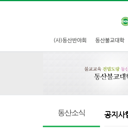
(사)동산반야회
동산불교대학
동산소식
공지사